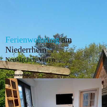
Ferienwohnung
am
Niederrhein
Neukirchen-Vluyn
Apartment EG